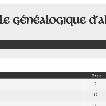
le Généalogique d'A
Sujets
5
30
5