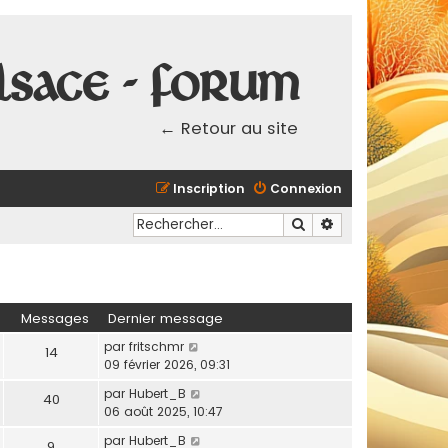
lsace - Forum
← Retour au site
Inscription
Connexion
Rechercher
Recherche avancé
Messages
Dernier message
C
par
fritschmr
14
o
09 février 2026, 09:31
n
C
par
Hubert_B
40
s
o
06 août 2025, 10:47
u
n
l
C
par
Hubert_B
9
s