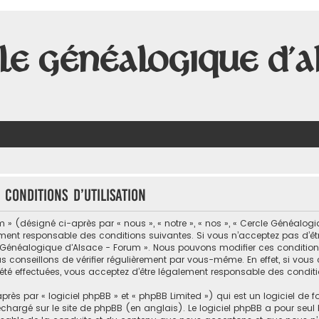
le Généalogique d'A
Conditions d’utilisation
 (désigné ci-après par « nous », « notre », « nos », « Cercle Généalog
ent responsable des conditions suivantes. Si vous n’acceptez pas d’êt
rcle Généalogique d'Alsace - Forum ». Nous pouvons modifier ces conditi
 conseillons de vérifier régulièrement par vous-même. En effet, si vous
té effectuées, vous acceptez d’être légalement responsable des conditi
ès par « logiciel phpBB » et « phpBB Limited ») qui est un logiciel de 
léchargé sur
le site de phpBB
(en anglais). Le logiciel phpBB a pour seul b