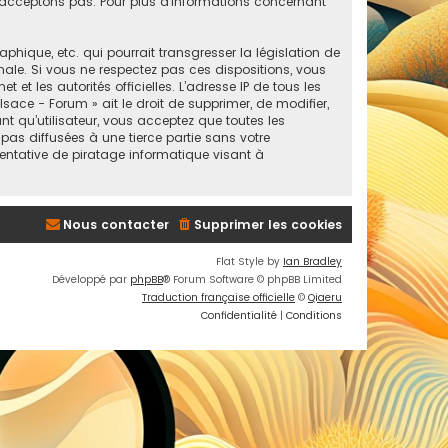
acceptons pas. Pour plus d’informations concernant
ique, etc. qui pourrait transgresser la législation de
nale. Si vous ne respectez pas ces dispositions, vous
et les autorités officielles. L’adresse IP de tous les
ace - Forum » ait le droit de supprimer, de modifier,
t qu’utilisateur, vous acceptez que toutes les
as diffusées à une tierce partie sans votre
entative de piratage informatique visant à
Nous contacter
Supprimer les cookies
Flat Style by
Ian Bradley
Développé par
phpBB
® Forum Software © phpBB Limited
Traduction française officielle
©
Qiaeru
Confidentialité
|
Conditions