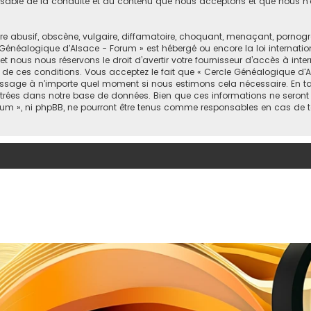
sable de la conduite et du contenu que nous acceptons et que nous n’
abusif, obscène, vulgaire, diffamatoire, choquant, menaçant, pornograph
 Généalogique d'Alsace - Forum » est hébergé ou encore la loi internatio
ous nous réservons le droit d’avertir votre fournisseur d’accès à internet 
de ces conditions. Vous acceptez le fait que « Cercle Généalogique d'Als
message à n’importe quel moment si nous estimons cela nécessaire. En tan
trées dans notre base de données. Bien que ces informations ne seront p
um », ni phpBB, ne pourront être tenus comme responsables en cas de t