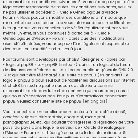
h
responsable des conditions suivantes. Si vous n’acceptez pas d’être
légalement responsable de toutes les conditions suivantes, veuillez
e
ne pas utiliser et accéder à « Cercle Généalogique d'Alsace -
Forum ». Nous pouvons modifier ces conditions à n’importe quel
r
moment et nous essaierons de vous informer de ces modifications,
bien que nous vous conseillons de vérifier régulièrement par vous-
même. En effet, si vous continuez à participer à « Cercle
Généalogique d'Alsace - Forum » après que des modifications
aient été effectuées, vous acceptez d’être légalement responsable
des conditions modifiées et mises à jour.
Nos forums sont développés par phpBB (désignés ci-après par
« logiciel phpBB » et « phpBB Limited ») qui est un logiciel de forum
de discussions déclaré sous la «
licence publique générale GNU 2.0
» et qui peut être téléchargé sur
le site de phpBB
(en anglais). Le
logiciel phpBB a pour seul but de faciliter les discussions sur internet
et phpBB Limited ne peut en aucun cas être tenu comme
responsable de la conduite et du contenu que nous acceptons et
que nous n’acceptons pas. Pour plus d’informations concernant
phpBB, veuillez consulter
le site de phpBB
(en anglais).
Vous acceptez de ne publier aucun contenu à caractère abusif,
obscène, vulgaire, diffamatoire, choquant, menaçant,
pornographique, etc. qui pourrait transgresser la législation de votre
pays, du pays dans lequel le serveur de « Cercle Généalogique
d'Alsace - Forum » est hébergé ou encore la loi internationale. Si
vous ne respectez pas ces dispositions, vous vous exposez à un