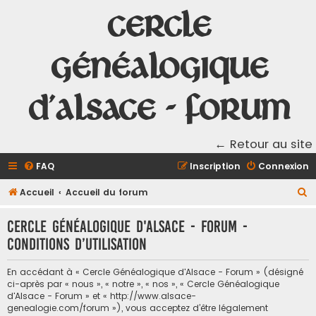
Cercle
Généalogique
d'Alsace - Forum
← Retour au site
FAQ
Inscription
Connexion
R
Accueil
Accueil du forum
e
Cercle Généalogique d'Alsace - Forum -
c
Conditions d’utilisation
h
e
En accédant à « Cercle Généalogique d'Alsace - Forum » (désigné
r
ci-après par « nous », « notre », « nos », « Cercle Généalogique
d'Alsace - Forum » et « http://www.alsace-
c
genealogie.com/forum »), vous acceptez d’être légalement