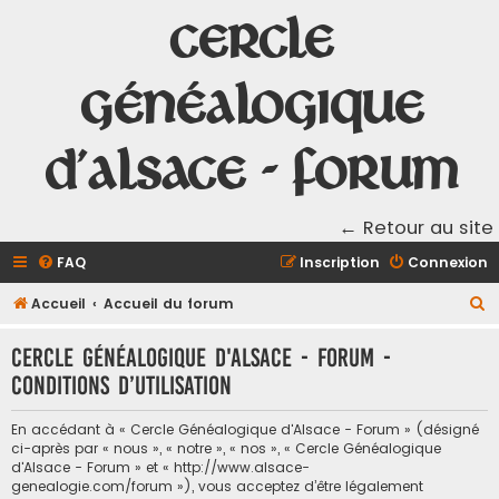
Cercle
Généalogique
d'Alsace - Forum
← Retour au site
FAQ
Inscription
Connexion
R
Accueil
Accueil du forum
e
Cercle Généalogique d'Alsace - Forum -
c
Conditions d’utilisation
h
e
En accédant à « Cercle Généalogique d'Alsace - Forum » (désigné
r
ci-après par « nous », « notre », « nos », « Cercle Généalogique
d'Alsace - Forum » et « http://www.alsace-
c
genealogie.com/forum »), vous acceptez d’être légalement