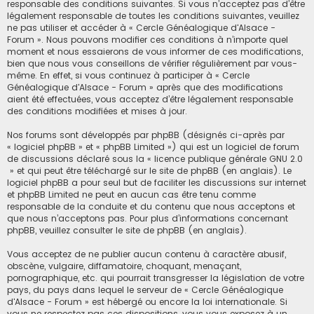
h
responsable des conditions suivantes. Si vous n’acceptez pas d’être
légalement responsable de toutes les conditions suivantes, veuillez
e
ne pas utiliser et accéder à « Cercle Généalogique d'Alsace -
Forum ». Nous pouvons modifier ces conditions à n’importe quel
r
moment et nous essaierons de vous informer de ces modifications,
bien que nous vous conseillons de vérifier régulièrement par vous-
même. En effet, si vous continuez à participer à « Cercle
Généalogique d'Alsace - Forum » après que des modifications
aient été effectuées, vous acceptez d’être légalement responsable
des conditions modifiées et mises à jour.
Nos forums sont développés par phpBB (désignés ci-après par
« logiciel phpBB » et « phpBB Limited ») qui est un logiciel de forum
de discussions déclaré sous la «
licence publique générale GNU 2.0
» et qui peut être téléchargé sur
le site de phpBB
(en anglais). Le
logiciel phpBB a pour seul but de faciliter les discussions sur internet
et phpBB Limited ne peut en aucun cas être tenu comme
responsable de la conduite et du contenu que nous acceptons et
que nous n’acceptons pas. Pour plus d’informations concernant
phpBB, veuillez consulter
le site de phpBB
(en anglais).
Vous acceptez de ne publier aucun contenu à caractère abusif,
obscène, vulgaire, diffamatoire, choquant, menaçant,
pornographique, etc. qui pourrait transgresser la législation de votre
pays, du pays dans lequel le serveur de « Cercle Généalogique
d'Alsace - Forum » est hébergé ou encore la loi internationale. Si
vous ne respectez pas ces dispositions, vous vous exposez à un