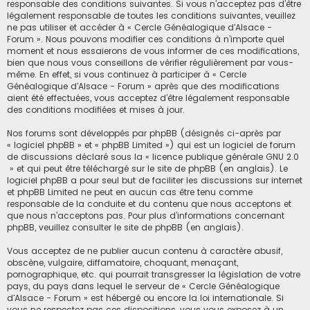
h
responsable des conditions suivantes. Si vous n’acceptez pas d’être
légalement responsable de toutes les conditions suivantes, veuillez
e
ne pas utiliser et accéder à « Cercle Généalogique d'Alsace -
Forum ». Nous pouvons modifier ces conditions à n’importe quel
r
moment et nous essaierons de vous informer de ces modifications,
bien que nous vous conseillons de vérifier régulièrement par vous-
même. En effet, si vous continuez à participer à « Cercle
Généalogique d'Alsace - Forum » après que des modifications
aient été effectuées, vous acceptez d’être légalement responsable
des conditions modifiées et mises à jour.
Nos forums sont développés par phpBB (désignés ci-après par
« logiciel phpBB » et « phpBB Limited ») qui est un logiciel de forum
de discussions déclaré sous la «
licence publique générale GNU 2.0
» et qui peut être téléchargé sur
le site de phpBB
(en anglais). Le
logiciel phpBB a pour seul but de faciliter les discussions sur internet
et phpBB Limited ne peut en aucun cas être tenu comme
responsable de la conduite et du contenu que nous acceptons et
que nous n’acceptons pas. Pour plus d’informations concernant
phpBB, veuillez consulter
le site de phpBB
(en anglais).
Vous acceptez de ne publier aucun contenu à caractère abusif,
obscène, vulgaire, diffamatoire, choquant, menaçant,
pornographique, etc. qui pourrait transgresser la législation de votre
pays, du pays dans lequel le serveur de « Cercle Généalogique
d'Alsace - Forum » est hébergé ou encore la loi internationale. Si
vous ne respectez pas ces dispositions, vous vous exposez à un