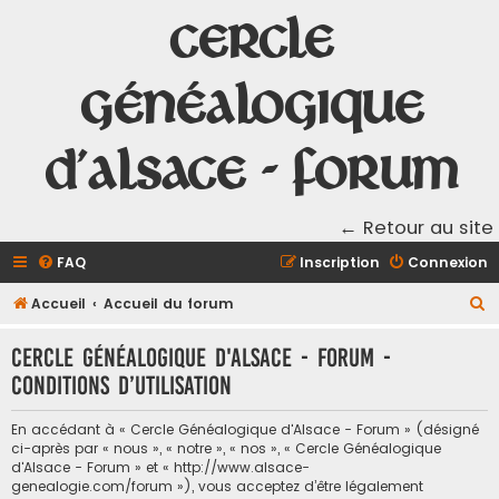
Cercle
Généalogique
d'Alsace - Forum
← Retour au site
FAQ
Inscription
Connexion
R
Accueil
Accueil du forum
e
Cercle Généalogique d'Alsace - Forum -
c
Conditions d’utilisation
h
e
En accédant à « Cercle Généalogique d'Alsace - Forum » (désigné
r
ci-après par « nous », « notre », « nos », « Cercle Généalogique
d'Alsace - Forum » et « http://www.alsace-
c
genealogie.com/forum »), vous acceptez d’être légalement