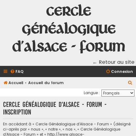
Cercle
Généalogique
d'Alsace - Forum
← Retour au site
FAQ
Connexion
R
Accueil
Accueil du forum
e
Langue :
c
Cercle Généalogique d'Alsace - Forum -
h
Inscription
e
r
En accédant à « Cercle Généalogique d'Alsace - Forum » (désigné
ci-après par « nous », « notre », « nos », « Cercle Généalogique
c
d'Alsace - Forum » et « http://www.alsace-