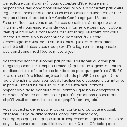
h
genealogie.com/forum »), vous acceptez d’être légalement
responsable des conditions suivantes. Si vous n’acceptez pas d’être
e
légalement responsable de toutes les conditions suivantes, veuillez
r
ne pas utiliser et accéder à « Cercle Généalogique d'Alsace -
Forum ». Nous pouvons modifier ces conditions à n’importe quel
moment et nous essaierons de vous informer de ces modifications,
bien que nous vous conseillons de vérifier régulièrement par vous-
même. En effet, si vous continuez à participer à « Cercle
Généalogique d'Alsace - Forum » après que des modifications
aient été effectuées, vous acceptez d’être légalement responsable
des conditions modifiées et mises à jour.
Nos forums sont développés par phpBB (désignés ci-après par
« logiciel phpBB » et « phpBB Limited ») qui est un logiciel de forum
de discussions déclaré sous la «
licence publique générale GNU 2.0
» et qui peut être téléchargé sur
le site de phpBB
(en anglais). Le
logiciel phpBB a pour seul but de faciliter les discussions sur internet
et phpBB Limited ne peut en aucun cas être tenu comme
responsable de la conduite et du contenu que nous acceptons et
que nous n’acceptons pas. Pour plus d’informations concernant
phpBB, veuillez consulter
le site de phpBB
(en anglais).
Vous acceptez de ne publier aucun contenu à caractère abusif,
obscène, vulgaire, diffamatoire, choquant, menaçant,
pornographique, etc. qui pourrait transgresser la législation de votre
pays, du pays dans lequel le serveur de « Cercle Généalogique