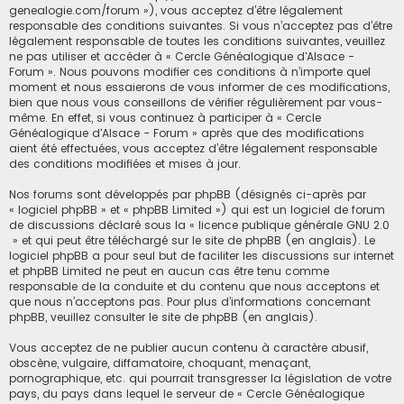
h
genealogie.com/forum »), vous acceptez d’être légalement
responsable des conditions suivantes. Si vous n’acceptez pas d’être
e
légalement responsable de toutes les conditions suivantes, veuillez
r
ne pas utiliser et accéder à « Cercle Généalogique d'Alsace -
Forum ». Nous pouvons modifier ces conditions à n’importe quel
moment et nous essaierons de vous informer de ces modifications,
bien que nous vous conseillons de vérifier régulièrement par vous-
même. En effet, si vous continuez à participer à « Cercle
Généalogique d'Alsace - Forum » après que des modifications
aient été effectuées, vous acceptez d’être légalement responsable
des conditions modifiées et mises à jour.
Nos forums sont développés par phpBB (désignés ci-après par
« logiciel phpBB » et « phpBB Limited ») qui est un logiciel de forum
de discussions déclaré sous la «
licence publique générale GNU 2.0
» et qui peut être téléchargé sur
le site de phpBB
(en anglais). Le
logiciel phpBB a pour seul but de faciliter les discussions sur internet
et phpBB Limited ne peut en aucun cas être tenu comme
responsable de la conduite et du contenu que nous acceptons et
que nous n’acceptons pas. Pour plus d’informations concernant
phpBB, veuillez consulter
le site de phpBB
(en anglais).
Vous acceptez de ne publier aucun contenu à caractère abusif,
obscène, vulgaire, diffamatoire, choquant, menaçant,
pornographique, etc. qui pourrait transgresser la législation de votre
pays, du pays dans lequel le serveur de « Cercle Généalogique