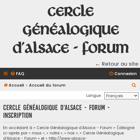
Cercle
Généalogique
d'Alsace - Forum
← Retour au site
FAQ
Connexion
R
Accueil
Accueil du forum
e
Langue :
c
Cercle Généalogique d'Alsace - Forum -
h
Inscription
e
r
En accédant à « Cercle Généalogique d'Alsace - Forum » (désigné
ci-après par « nous », « notre », « nos », « Cercle Généalogique
c
d'Alsace - Forum » et « http://www.alsace-