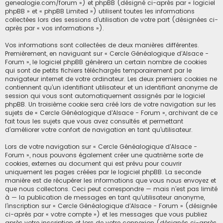
h
genealogie.com/forum ») et phpBB (désigné ci-après par « logiciel
phpBB » et « phpBB Limited ») utilisent toutes les informations
e
collectées lors des sessions d’utilisation de votre part (désignées ci-
après par « vos informations »).
r
Vos informations sont collectées de deux manières différentes.
Premièrement, en naviguant sur « Cercle Généalogique d'Alsace -
Forum », le logiciel phpBB génèrera un certain nombre de cookies
qui sont de petits fichiers téléchargés temporairement par le
navigateur internet de votre ordinateur. Les deux premiers cookies ne
contiennent qu’un identifiant utilisateur et un identifiant anonyme de
session qui vous sont automatiquement assignés par le logiciel
phpBB. Un troisième cookie sera créé lors de votre navigation sur les
sujets de « Cercle Généalogique d'Alsace - Forum », archivant de ce
fait tous les sujets que vous avez consultés et permettant
d’améliorer votre confort de navigation en tant qu’utilisateur.
Lors de votre navigation sur « Cercle Généalogique d'Alsace -
Forum », nous pouvons également créer une quatrième sorte de
cookies, externes au document qui est prévu pour couvrir
uniquement les pages créées par le logiciel phpBB. La seconde
manière est de récupérer les informations que vous nous envoyez et
que nous collectons. Ceci peut correspondre — mais n’est pas limité
à — la publication de messages en tant qu’utilisateur anonyme,
l’inscription sur « Cercle Généalogique d'Alsace - Forum » (désignée
ci-après par « votre compte ») et les messages que vous publiez
après votre inscription et lors de votre connexion (désignés ci-après