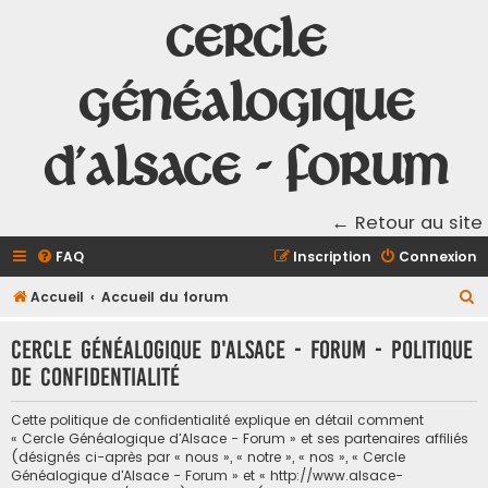
Cercle
Généalogique
d'Alsace - Forum
← Retour au site
FAQ
Inscription
Connexion
R
Accueil
Accueil du forum
e
Cercle Généalogique d'Alsace - Forum - Politique
c
de confidentialité
h
e
Cette politique de confidentialité explique en détail comment
r
« Cercle Généalogique d'Alsace - Forum » et ses partenaires affiliés
(désignés ci-après par « nous », « notre », « nos », « Cercle
c
Généalogique d'Alsace - Forum » et « http://www.alsace-