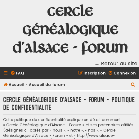
Cercle
Généalogique
d'Alsace - Forum
← Retour au site
FAQ
Inscription
Connexion
R
Accueil
Accueil du forum
e
Cercle Généalogique d'Alsace - Forum - Politique
c
de confidentialité
h
e
Cette politique de confidentialité explique en détail comment
r
« Cercle Généalogique d'Alsace - Forum » et ses partenaires affiliés
(désignés ci-après par « nous », « notre », « nos », « Cercle
c
Généalogique d'Alsace - Forum » et « http://www.alsace-