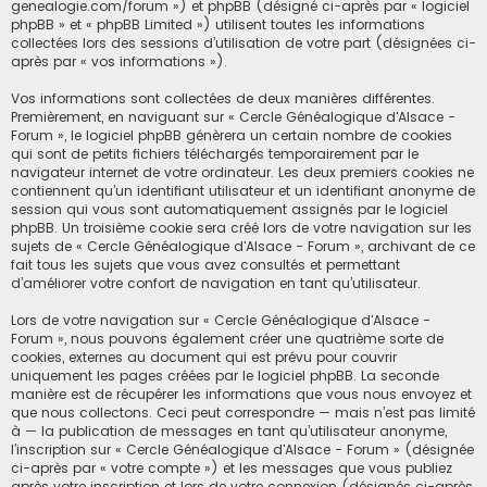
h
genealogie.com/forum ») et phpBB (désigné ci-après par « logiciel
phpBB » et « phpBB Limited ») utilisent toutes les informations
e
collectées lors des sessions d’utilisation de votre part (désignées ci-
après par « vos informations »).
r
Vos informations sont collectées de deux manières différentes.
Premièrement, en naviguant sur « Cercle Généalogique d'Alsace -
Forum », le logiciel phpBB génèrera un certain nombre de cookies
qui sont de petits fichiers téléchargés temporairement par le
navigateur internet de votre ordinateur. Les deux premiers cookies ne
contiennent qu’un identifiant utilisateur et un identifiant anonyme de
session qui vous sont automatiquement assignés par le logiciel
phpBB. Un troisième cookie sera créé lors de votre navigation sur les
sujets de « Cercle Généalogique d'Alsace - Forum », archivant de ce
fait tous les sujets que vous avez consultés et permettant
d’améliorer votre confort de navigation en tant qu’utilisateur.
Lors de votre navigation sur « Cercle Généalogique d'Alsace -
Forum », nous pouvons également créer une quatrième sorte de
cookies, externes au document qui est prévu pour couvrir
uniquement les pages créées par le logiciel phpBB. La seconde
manière est de récupérer les informations que vous nous envoyez et
que nous collectons. Ceci peut correspondre — mais n’est pas limité
à — la publication de messages en tant qu’utilisateur anonyme,
l’inscription sur « Cercle Généalogique d'Alsace - Forum » (désignée
ci-après par « votre compte ») et les messages que vous publiez
après votre inscription et lors de votre connexion (désignés ci-après