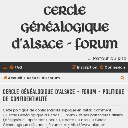
Cercle
Généalogique
d'Alsace - Forum
← Retour au site
FAQ
Inscription
Connexion
R
Accueil
Accueil du forum
e
Cercle Généalogique d'Alsace - Forum - Politique
c
de confidentialité
h
e
Cette politique de confidentialité explique en détail comment
r
« Cercle Généalogique d'Alsace - Forum » et ses partenaires affiliés
(désignés ci-après par « nous », « notre », « nos », « Cercle
c
Généalogique d'Alsace - Forum » et « http://www.alsace-