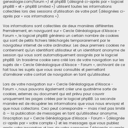
h
genealogie.com/forum ») et phpBB (désigné ci-après par « logiciel
phpBB » et « phpBB Limited ») utilisent toutes les informations
e
collectées lors des sessions d’utilisation de votre part (désignées ci-
après par « vos informations »).
r
Vos informations sont collectées de deux manières différentes.
Premièrement, en naviguant sur « Cercle Généalogique d'Alsace -
Forum », le logiciel phpBB génèrera un certain nombre de cookies
qui sont de petits fichiers téléchargés temporairement par le
navigateur internet de votre ordinateur. Les deux premiers cookies ne
contiennent qu’un identifiant utilisateur et un identifiant anonyme de
session qui vous sont automatiquement assignés par le logiciel
phpBB. Un troisième cookie sera créé lors de votre navigation sur les
sujets de « Cercle Généalogique d'Alsace - Forum », archivant de ce
fait tous les sujets que vous avez consultés et permettant
d’améliorer votre confort de navigation en tant qu’utilisateur.
Lors de votre navigation sur « Cercle Généalogique d'Alsace -
Forum », nous pouvons également créer une quatrième sorte de
cookies, externes au document qui est prévu pour couvrir
uniquement les pages créées par le logiciel phpBB. La seconde
manière est de récupérer les informations que vous nous envoyez et
que nous collectons. Ceci peut correspondre — mais n’est pas limité
à — la publication de messages en tant qu’utilisateur anonyme,
l’inscription sur « Cercle Généalogique d'Alsace - Forum » (désignée
ci-après par « votre compte ») et les messages que vous publiez
après votre inscription et lors de votre connexion (désignés ci-après