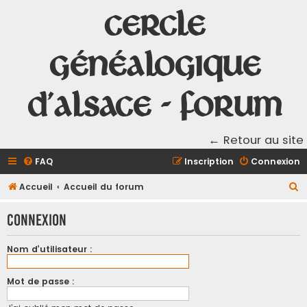
Cercle
Généalogique
d'Alsace - Forum
← Retour au site
FAQ
Inscription
Connexion
R
Accueil
Accueil du forum
e
Connexion
c
h
Nom d’utilisateur :
e
r
Mot de passe :
c