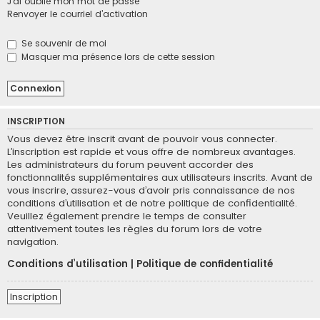
J’ai oublié mon mot de passe
h
Renvoyer le courriel d’activation
e
r
Se souvenir de moi
Masquer ma présence lors de cette session
INSCRIPTION
Vous devez être inscrit avant de pouvoir vous connecter.
L’inscription est rapide et vous offre de nombreux avantages.
Les administrateurs du forum peuvent accorder des
fonctionnalités supplémentaires aux utilisateurs inscrits. Avant de
vous inscrire, assurez-vous d’avoir pris connaissance de nos
conditions d’utilisation et de notre politique de confidentialité.
Veuillez également prendre le temps de consulter
attentivement toutes les règles du forum lors de votre
navigation.
Conditions d’utilisation
|
Politique de confidentialité
Inscription