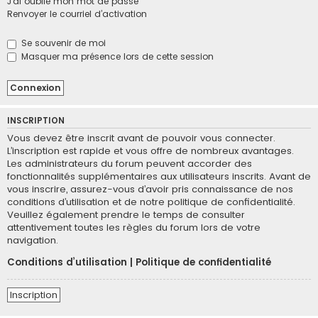
J’ai oublié mon mot de passe
h
Renvoyer le courriel d’activation
e
r
Se souvenir de moi
Masquer ma présence lors de cette session
INSCRIPTION
Vous devez être inscrit avant de pouvoir vous connecter.
L’inscription est rapide et vous offre de nombreux avantages.
Les administrateurs du forum peuvent accorder des
fonctionnalités supplémentaires aux utilisateurs inscrits. Avant de
vous inscrire, assurez-vous d’avoir pris connaissance de nos
conditions d’utilisation et de notre politique de confidentialité.
Veuillez également prendre le temps de consulter
attentivement toutes les règles du forum lors de votre
navigation.
Conditions d’utilisation
|
Politique de confidentialité
Inscription