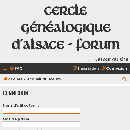
Cercle
Généalogique
d'Alsace - Forum
← Retour au site
FAQ
Inscription
Connexion
R
Accueil
Accueil du forum
e
Connexion
c
h
Nom d’utilisateur :
e
r
Mot de passe :
c