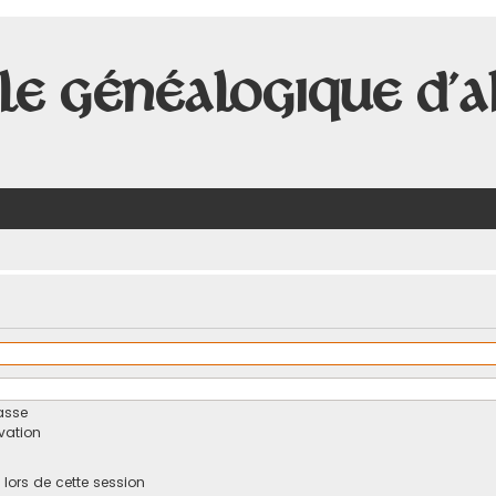
le Généalogique d'A
asse
ivation
ors de cette session