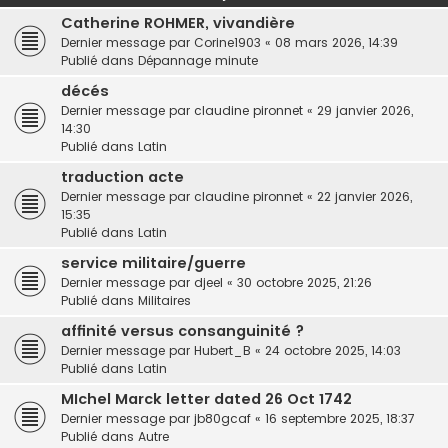
h
Catherine ROHMER, vivandière
e
Dernier message par
Corine1903
«
08 mars 2026, 14:39
r
Publié dans
Dépannage minute
décés
Dernier message par
claudine pironnet
«
29 janvier 2026,
14:30
Publié dans
Latin
traduction acte
Dernier message par
claudine pironnet
«
22 janvier 2026,
15:35
Publié dans
Latin
service militaire/guerre
Dernier message par
djeel
«
30 octobre 2025, 21:26
Publié dans
Militaires
affinité versus consanguinité ?
Dernier message par
Hubert_B
«
24 octobre 2025, 14:03
Publié dans
Latin
MIchel Marck letter dated 26 Oct 1742
Dernier message par
jb80gcaf
«
16 septembre 2025, 18:37
Publié dans
Autre