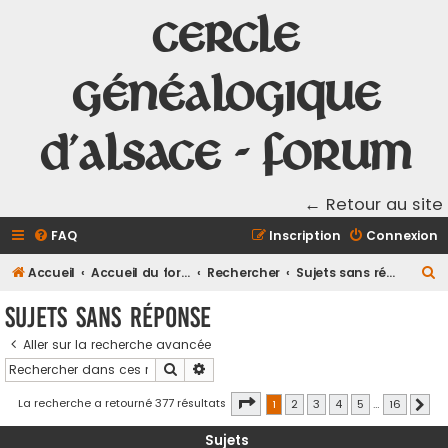
Cercle
Généalogique
d'Alsace - Forum
← Retour au site
FAQ
Inscription
Connexion
R
Accueil
Accueil du forum
Rechercher
Sujets sans réponse
e
Sujets sans réponse
c
Aller sur la recherche avancée
h
Rechercher
Recherche avancée
e
r
Page
1
sur
16
La recherche a retourné 377 résultats
1
2
3
4
5
…
16
Suiv
c
Sujets