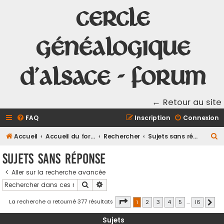
Cercle
Généalogique
d'Alsace - Forum
← Retour au site
FAQ
Inscription
Connexion
R
Accueil
Accueil du forum
Rechercher
Sujets sans réponse
e
Sujets sans réponse
c
Aller sur la recherche avancée
h
Rechercher
Recherche avancée
e
r
Page
1
sur
16
La recherche a retourné 377 résultats
1
2
3
4
5
…
16
Suiv
c
Sujets