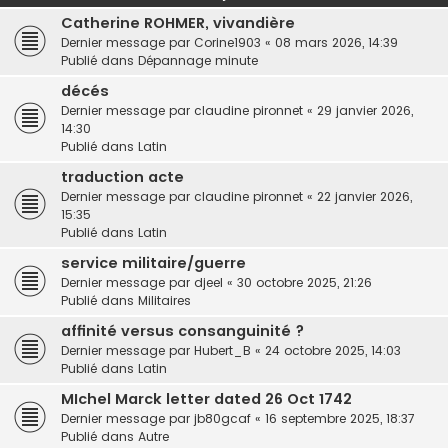
h
Catherine ROHMER, vivandière
e
Dernier message par
Corine1903
«
08 mars 2026, 14:39
r
Publié dans
Dépannage minute
décés
Dernier message par
claudine pironnet
«
29 janvier 2026,
14:30
Publié dans
Latin
traduction acte
Dernier message par
claudine pironnet
«
22 janvier 2026,
15:35
Publié dans
Latin
service militaire/guerre
Dernier message par
djeel
«
30 octobre 2025, 21:26
Publié dans
Militaires
affinité versus consanguinité ?
Dernier message par
Hubert_B
«
24 octobre 2025, 14:03
Publié dans
Latin
MIchel Marck letter dated 26 Oct 1742
Dernier message par
jb80gcaf
«
16 septembre 2025, 18:37
Publié dans
Autre