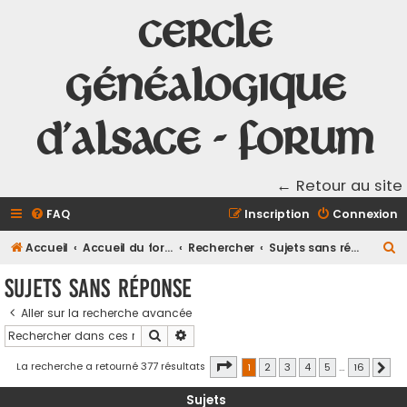
Cercle
Généalogique
d'Alsace - Forum
← Retour au site
FAQ
Inscription
Connexion
R
Accueil
Accueil du forum
Rechercher
Sujets sans réponse
e
Sujets sans réponse
c
Aller sur la recherche avancée
h
Rechercher
Recherche avancée
e
r
Page
1
sur
16
La recherche a retourné 377 résultats
1
2
3
4
5
…
16
Suiv
c
Sujets