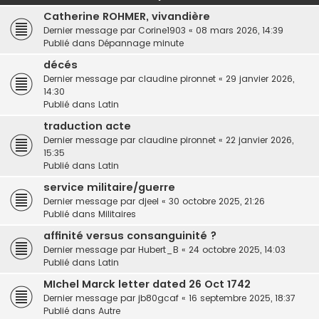
h
Catherine ROHMER, vivandière
e
Dernier message par
Corine1903
«
08 mars 2026, 14:39
r
Publié dans
Dépannage minute
décés
Dernier message par
claudine pironnet
«
29 janvier 2026,
14:30
Publié dans
Latin
traduction acte
Dernier message par
claudine pironnet
«
22 janvier 2026,
15:35
Publié dans
Latin
service militaire/guerre
Dernier message par
djeel
«
30 octobre 2025, 21:26
Publié dans
Militaires
affinité versus consanguinité ?
Dernier message par
Hubert_B
«
24 octobre 2025, 14:03
Publié dans
Latin
MIchel Marck letter dated 26 Oct 1742
Dernier message par
jb80gcaf
«
16 septembre 2025, 18:37
Publié dans
Autre