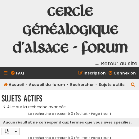
Cercle
Généalogique
d'Alsace - Forum
← Retour au site
FAQ
Inscription
Connexion
R
Accueil
Accueil du forum
Rechercher
Sujets actifs
e
Sujets actifs
c
Aller sur la recherche avancée
h
La recherche a retourné 0 résultat • Page
1
sur
1
e
Aucun résultat ne correspond aux termes que vous avez spécifiés.
r
c
La recherche a retourné 0 résultat • Page
1
sur
1