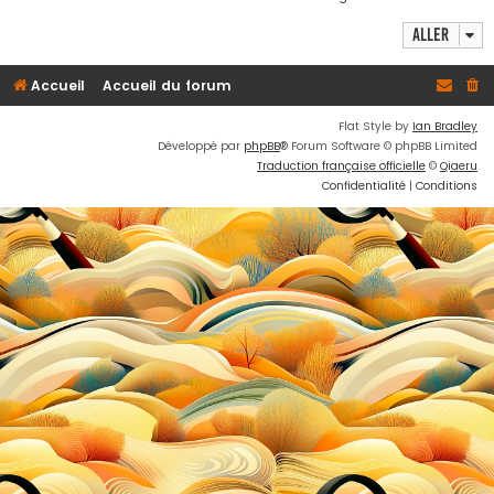
h
Aller
e
r
Accueil
Accueil du forum
Flat Style by
Ian Bradley
Développé par
phpBB
® Forum Software © phpBB Limited
Traduction française officielle
©
Qiaeru
Confidentialité
|
Conditions