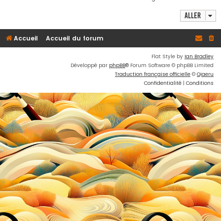
h
Aller
e
r
Accueil
Accueil du forum
Flat Style by
Ian Bradley
Développé par
phpBB
® Forum Software © phpBB Limited
Traduction française officielle
©
Qiaeru
Confidentialité
|
Conditions