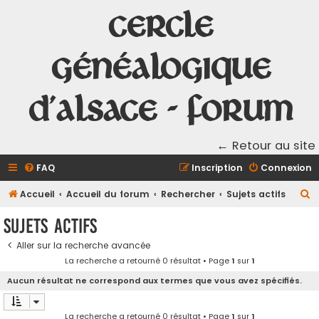
Cercle
Généalogique
d'Alsace - Forum
← Retour au site
FAQ
Inscription
Connexion
R
Accueil
Accueil du forum
Rechercher
Sujets actifs
e
Sujets actifs
c
Aller sur la recherche avancée
h
La recherche a retourné 0 résultat • Page
1
sur
1
e
Aucun résultat ne correspond aux termes que vous avez spécifiés.
r
c
La recherche a retourné 0 résultat • Page
1
sur
1