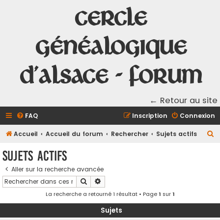
Cercle
Généalogique
d'Alsace - Forum
← Retour au site
FAQ
Inscription
Connexion
R
Accueil
Accueil du forum
Rechercher
Sujets actifs
e
Sujets actifs
c
Aller sur la recherche avancée
h
Rechercher
Recherche avancée
e
La recherche a retourné 1 résultat • Page
1
sur
1
r
c
Sujets