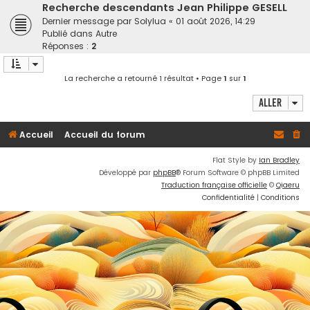
h
Recherche descendants Jean Philippe GESELL
Dernier message par
Solylua
«
01 août 2026, 14:29
e
Publié dans
Autre
r
Réponses :
2
La recherche a retourné 1 résultat • Page
1
sur
1
Aller
Accueil
Accueil du forum
Flat Style by
Ian Bradley
Développé par
phpBB
® Forum Software © phpBB Limited
Traduction française officielle
©
Qiaeru
Confidentialité
|
Conditions