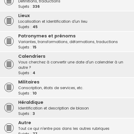
Définitions, traductions
h
Sujets :
336
e
Lieux
r
Localisation et identification d'un lieu
Sujets :
45
Patronymes et prénoms
Variantes, transformations, déformations, traductions
Sujets :
15
Calendriers
Vous cherchez à convertir une date d'un calendrier à un
autre ?
Sujets :
4
Militaires
Conscription, états de services, etc.
Sujets :
10
Héraldique
Identification et description de blason
Sujets :
3
Autre
Tout ce qui n'entre pas dans les autres rubriques
Sujets :
77