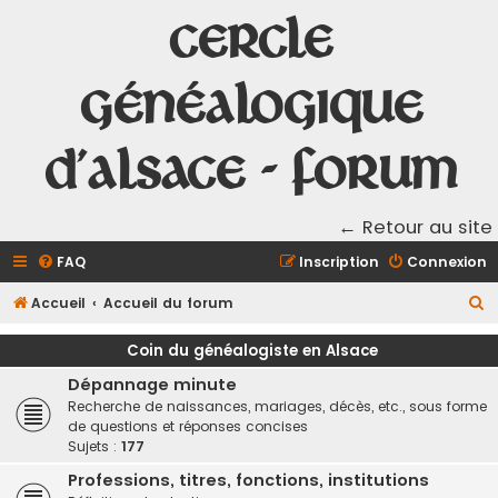
Cercle
Généalogique
d'Alsace - Forum
← Retour au site
FAQ
Inscription
Connexion
R
Accueil
Accueil du forum
e
Coin du généalogiste en Alsace
c
Dépannage minute
h
Recherche de naissances, mariages, décès, etc., sous forme
e
de questions et réponses concises
Sujets :
177
r
c
Professions, titres, fonctions, institutions