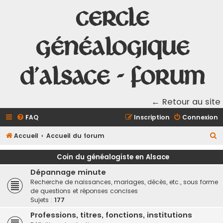
Cercle
Généalogique
d'Alsace - Forum
← Retour au site
FAQ
Inscription
Connexion
R
Accueil
Accueil du forum
e
Coin du généalogiste en Alsace
c
Dépannage minute
h
Recherche de naissances, mariages, décès, etc., sous forme
e
de questions et réponses concises
Sujets :
177
r
c
Professions, titres, fonctions, institutions