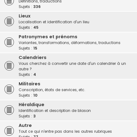
Définitions, traductions
h
Sujets :
336
e
Lieux
r
Localisation et identification d'un lieu
Sujets :
45
Patronymes et prénoms
Variantes, transformations, déformations, traductions
Sujets :
15
Calendriers
Vous cherchez à convertir une date d'un calendrier à un
autre ?
Sujets :
4
Militaires
Conscription, états de services, etc.
Sujets :
10
Héraldique
Identification et description de blason
Sujets :
3
Autre
Tout ce qui n'entre pas dans les autres rubriques
Sujets :
77