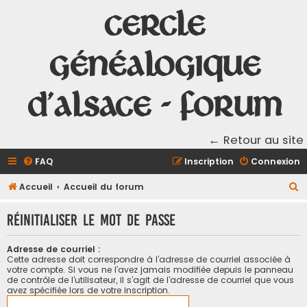
Cercle
Généalogique
d'Alsace - Forum
← Retour au site
FAQ
Inscription
Connexion
R
Accueil
Accueil du forum
e
Réinitialiser le mot de passe
c
h
Adresse de courriel :
e
Cette adresse doit correspondre à l’adresse de courriel associée à
votre compte. Si vous ne l’avez jamais modifiée depuis le panneau
r
de contrôle de l’utilisateur, il s’agit de l’adresse de courriel que vous
avez spécifiée lors de votre inscription.
c