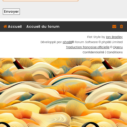
h
e
r
Accueil
Accueil du forum
Flat Style by
Ian Bradley
Développé par
phpBB
® Forum Software © phpBB Limited
Traduction française officielle
©
Qiaeru
Confidentialité
|
Conditions