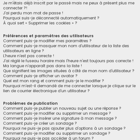
h
Je m’étais déjà inscrit par le passé mais ne peux à présent plus me
connecter ?!
e
J’ai perdu mon mot de passe !
r
Pourquoi suis-je déconnecté automatiquement ?
À quoi sert « Supprimer les cookies » ?
Préférences et paramètres des utilisateurs
Comment puis-je modifier mes paramètres ?
Comment puis-je masquer mon nom d’utilisateur de la liste des
utilisateurs en ligne ?
L’heure n’est pas correcte !
J’ai réglé le fuseau horaire mais l’heure n’est toujours pas correcte !
Ma langue n’apparaît pas dans la liste !
Que signifient les images situées à côté de mon nom d’utilisateur ?
Comment puis-je afficher un avatar ?
Quel est mon rang et comment puis-je le modifier ?
Pourquoi m’est-il demandé de me connecter lorsque je clique sur le
lien de courrier électronique d’un utilisateur ?
Problèmes de publication
Comment puis-je publier un nouveau sujet ou une réponse ?
Comment puis-je modifier ou supprimer un message ?
Comment puis-je insérer une signature à mon message ?
Comment puis-je créer un sondage ?
Pourquoi ne puis-je pas ajouter plus d’options à un sondage ?
Comment puis-je modifier ou supprimer un sondage ?
Pourquoi ne puis-je pas accéder à un forum ?