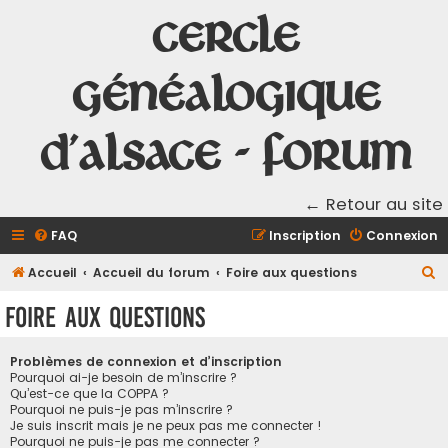
Cercle
Généalogique
d'Alsace - Forum
← Retour au site
FAQ
Inscription
Connexion
R
Accueil
Accueil du forum
Foire aux questions
e
Foire aux questions
c
h
Problèmes de connexion et d’inscription
e
Pourquoi ai-je besoin de m’inscrire ?
Qu’est-ce que la COPPA ?
r
Pourquoi ne puis-je pas m’inscrire ?
Je suis inscrit mais je ne peux pas me connecter !
c
Pourquoi ne puis-je pas me connecter ?