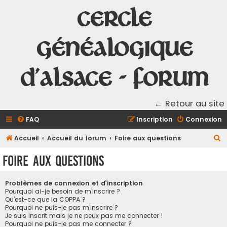
Cercle
Généalogique
d'Alsace - Forum
← Retour au site
FAQ
Inscription
Connexion
R
Accueil
Accueil du forum
Foire aux questions
e
Foire aux questions
c
h
Problèmes de connexion et d’inscription
e
Pourquoi ai-je besoin de m’inscrire ?
Qu’est-ce que la COPPA ?
r
Pourquoi ne puis-je pas m’inscrire ?
Je suis inscrit mais je ne peux pas me connecter !
c
Pourquoi ne puis-je pas me connecter ?