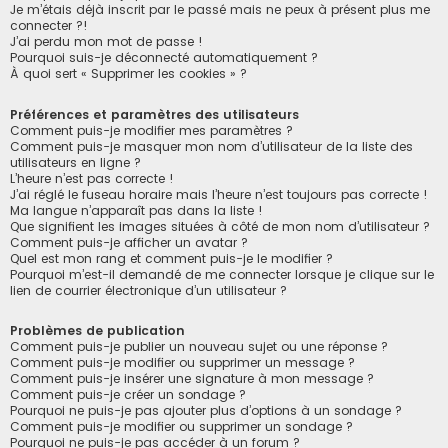
h
Je m’étais déjà inscrit par le passé mais ne peux à présent plus me
connecter ?!
e
J’ai perdu mon mot de passe !
r
Pourquoi suis-je déconnecté automatiquement ?
À quoi sert « Supprimer les cookies » ?
Préférences et paramètres des utilisateurs
Comment puis-je modifier mes paramètres ?
Comment puis-je masquer mon nom d’utilisateur de la liste des
utilisateurs en ligne ?
L’heure n’est pas correcte !
J’ai réglé le fuseau horaire mais l’heure n’est toujours pas correcte !
Ma langue n’apparaît pas dans la liste !
Que signifient les images situées à côté de mon nom d’utilisateur ?
Comment puis-je afficher un avatar ?
Quel est mon rang et comment puis-je le modifier ?
Pourquoi m’est-il demandé de me connecter lorsque je clique sur le
lien de courrier électronique d’un utilisateur ?
Problèmes de publication
Comment puis-je publier un nouveau sujet ou une réponse ?
Comment puis-je modifier ou supprimer un message ?
Comment puis-je insérer une signature à mon message ?
Comment puis-je créer un sondage ?
Pourquoi ne puis-je pas ajouter plus d’options à un sondage ?
Comment puis-je modifier ou supprimer un sondage ?
Pourquoi ne puis-je pas accéder à un forum ?