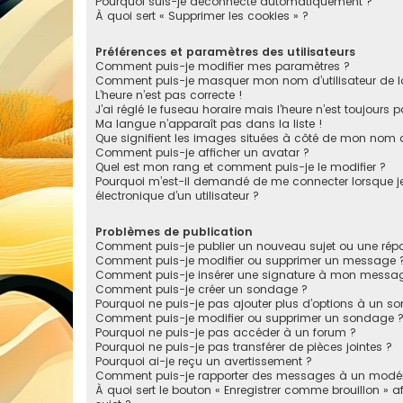
Pourquoi suis-je déconnecté automatiquement ?
À quoi sert « Supprimer les cookies » ?
Préférences et paramètres des utilisateurs
Comment puis-je modifier mes paramètres ?
Comment puis-je masquer mon nom d’utilisateur de la li
L’heure n’est pas correcte !
J’ai réglé le fuseau horaire mais l’heure n’est toujours p
Ma langue n’apparaît pas dans la liste !
Que signifient les images situées à côté de mon nom d’
Comment puis-je afficher un avatar ?
Quel est mon rang et comment puis-je le modifier ?
Pourquoi m’est-il demandé de me connecter lorsque je c
électronique d’un utilisateur ?
Problèmes de publication
Comment puis-je publier un nouveau sujet ou une rép
Comment puis-je modifier ou supprimer un message 
Comment puis-je insérer une signature à mon messa
Comment puis-je créer un sondage ?
Pourquoi ne puis-je pas ajouter plus d’options à un s
Comment puis-je modifier ou supprimer un sondage 
Pourquoi ne puis-je pas accéder à un forum ?
Pourquoi ne puis-je pas transférer de pièces jointes ?
Pourquoi ai-je reçu un avertissement ?
Comment puis-je rapporter des messages à un modér
À quoi sert le bouton « Enregistrer comme brouillon » af