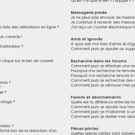
Qu’est-ce que le lien « L’équipe » ?
Messagerie privée
Je ne peux pas envoyer de messag
Je continue à recevoir des message
ste des utilisateurs en ligne ?
J’ai reçu un courrier électronique 
as correcte !
Amis et ignorés
À quoi sert ma liste d’amis et d’ig
utilisateur ?
Comment puis-je ajouter ou suppri
lique sur le lien de courrier
Recherche dans les forums
Comment puis-je effectuer une r
Pourquoi ma recherche ne renvoie
Pourquoi ma recherche renvoie à
Comment puis-je rechercher des
onse ?
Comment puis-je retrouver mes pr
?
ge ?
Favoris et abonnements
ondage ?
Quelle est la différence entre les 
?
Comment puis-je ajouter aux favo
Comment puis-je m’abonner à un 
Comment puis-je résilier mes ab
ateur ?
Pièces jointes
fiché lors de la rédaction d’un
Quelles pièces jointes sont autori