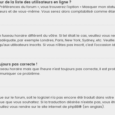
de la liste des utilisateurs en ligne ?
 Préférences du forum », vous trouverez l’option « Masquer mon statut
eurs et de vous-même. Vous serez alors comptabilisé comme étant un
n fuseau horaire différent du vôtre. Si tel était le cas, veuillez vous 
 adéquate, par exemple Londres, Paris, New York, Sydney, etc. Veuil
ux utilisateurs inscrits. Si vous n’êtes pas inscrit, c’est l’occasion i
oujours pas correcte !
useau horaire mais que l’heure n’est toujours pas correcte, il est pr
ommuniquer ce problème.
ngue sur le forum, soit le logiciel n’a pas encore été traduit dans v
langue que vous souhaitez. Si la traduction désirée n’existe pas, vou
euillez vous rendre sur
le site internet de phpBB
® (en anglais).