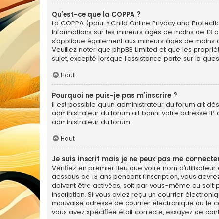
Qu’est-ce que la COPPA ?
La COPPA (pour « Child Online Privacy and Protectio
informations sur les mineurs âgés de moins de 13 a
s’applique également aux mineurs âgés de moins de 1
Veuillez noter que phpBB Limited et que les propri
sujet, excepté lorsque l’assistance porte sur la qu
Haut
Pourquoi ne puis-je pas m’inscrire ?
Il est possible qu’un administrateur du forum ait dé
administrateur du forum ait banni votre adresse IP ou 
administrateur du forum.
Haut
Je suis inscrit mais je ne peux pas me connecter
Vérifiez en premier lieu que votre nom d’utilisateur
dessous de 13 ans pendant l’inscription, vous devre
doivent être activées, soit par vous-même ou soit pa
inscription. Si vous aviez reçu un courrier électron
mauvaise adresse de courrier électronique ou le cour
vous avez spécifiée était correcte, essayez de con