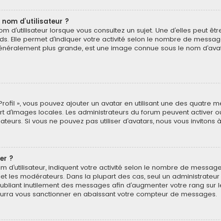
 nom d’utilisateur ?
 d’utilisateur lorsque vous consultez un sujet. Une d’elles peut ê
ds. Elle permet d’indiquer votre activité selon le nombre de messa
e, généralement plus grande, est une image connue sous le nom d’ava
Profil », vous pouvez ajouter un avatar en utilisant une des quatre mé
ert d’images locales. Les administrateurs du forum peuvent activer o
isateurs. Si vous ne pouvez pas utiliser d’avatars, nous vous invitons
er ?
 d’utilisateur, indiquent votre activité selon le nombre de message
 et les modérateurs. Dans la plupart des cas, seul un administrateu
bliant inutilement des messages afin d’augmenter votre rang sur 
urra vous sanctionner en abaissant votre compteur de messages.