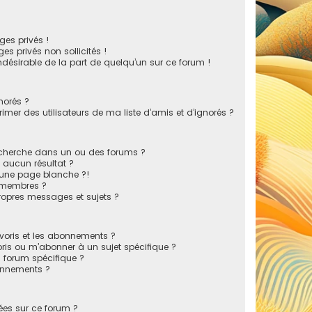
es privés !
s privés non sollicités !
indésirable de la part de quelqu’un sur ce forum !
norés ?
mer des utilisateurs de ma liste d’amis et d’ignorés ?
echerche dans un ou des forums ?
 aucun résultat ?
 une page blanche ?!
 membres ?
opres messages et sujets ?
favoris et les abonnements ?
ris ou m’abonner à un sujet spécifique ?
forum spécifique ?
onnements ?
sées sur ce forum ?