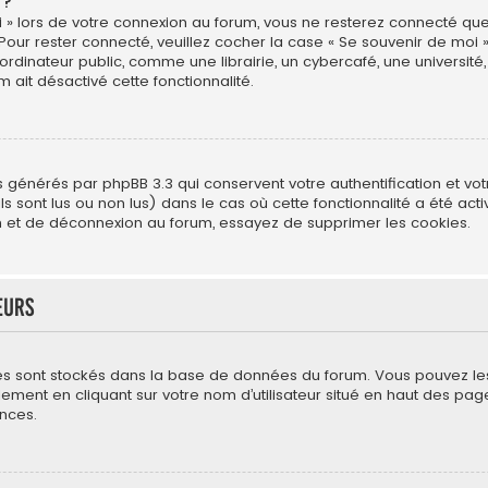
 ?
 » lors de votre connexion au forum, vous ne resterez connecté que
 Pour rester connecté, veuillez cocher la case « Se souvenir de moi 
ateur public, comme une librairie, un cybercafé, une université, e
m ait désactivé cette fonctionnalité.
s générés par phpBB 3.3 qui conservent votre authentification et vo
s sont lus ou non lus) dans le cas où cette fonctionnalité a été act
 et de déconnexion au forum, essayez de supprimer les cookies.
eurs
mètres sont stockés dans la base de données du forum. Vous pouvez l
néralement en cliquant sur votre nom d’utilisateur situé en haut des
nces.