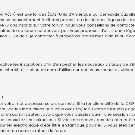
n Act ») est une loi des États-Unis d’Amérique qui demande aux site
ns un consentement écrit des parents ou des tuteurs légaux des min
3 ans inscrits sur votre forum, nous vous conseillons de contacter 
étaires de ce forum ne peuvent pas vous proposer d’assistance léga
estion « Qui dois-je contacter à propos de problèmes d’abus ou d’ord
sactivé les inscriptions afin d’empêcher les nouveaux visiteurs de s’
interdit l’utilisation du nom d’utilisateur que vous souhaitez utiliser
 !
 et votre mot de passe soient corrects. Si la fonctionnalité de la CO
z suivre les instructions que vous avez reçues. Certains forums exig
r un administrateur, avant que vous puissiez ouvrir une session ; ce
ique, consultez les instructions. Si vous ne recevez pas de courrier
rier électronique a été filtré en tant que pourriel. Si vous êtes ce
tacter un administrateur du forum.