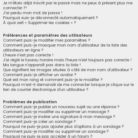
h
Je m’étais déjà inscrit par le passé mais ne peux à présent plus me
connecter ?!
e
J’ai perdu mon mot de passe !
r
Pourquoi suis-je déconnecté automatiquement ?
À quoi sert « Supprimer les cookies » ?
Préférences et paramètres des utilisateurs
Comment puis-je modifier mes paramètres ?
Comment puis-je masquer mon nom d’utilisateur de la liste des
utilisateurs en ligne ?
L’heure n’est pas correcte !
J’ai réglé le fuseau horaire mais l’heure n’est toujours pas correcte !
Ma langue n’apparaît pas dans la liste !
Que signifient les images situées à côté de mon nom d’utilisateur ?
Comment puis-je afficher un avatar ?
Quel est mon rang et comment puis-je le modifier ?
Pourquoi m’est-il demandé de me connecter lorsque je clique sur le
lien de courrier électronique d’un utilisateur ?
Problèmes de publication
Comment puis-je publier un nouveau sujet ou une réponse ?
Comment puis-je modifier ou supprimer un message ?
Comment puis-je insérer une signature à mon message ?
Comment puis-je créer un sondage ?
Pourquoi ne puis-je pas ajouter plus d’options à un sondage ?
Comment puis-je modifier ou supprimer un sondage ?
Pourquoi ne puis-je pas accéder à un forum ?