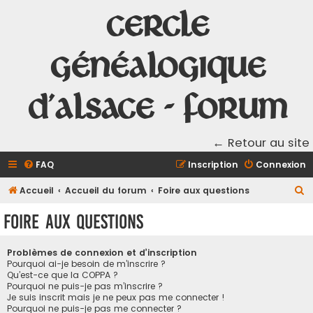
Cercle
Généalogique
d'Alsace - Forum
← Retour au site
FAQ
Inscription
Connexion
R
Accueil
Accueil du forum
Foire aux questions
e
Foire aux questions
c
h
Problèmes de connexion et d’inscription
e
Pourquoi ai-je besoin de m’inscrire ?
Qu’est-ce que la COPPA ?
r
Pourquoi ne puis-je pas m’inscrire ?
Je suis inscrit mais je ne peux pas me connecter !
c
Pourquoi ne puis-je pas me connecter ?