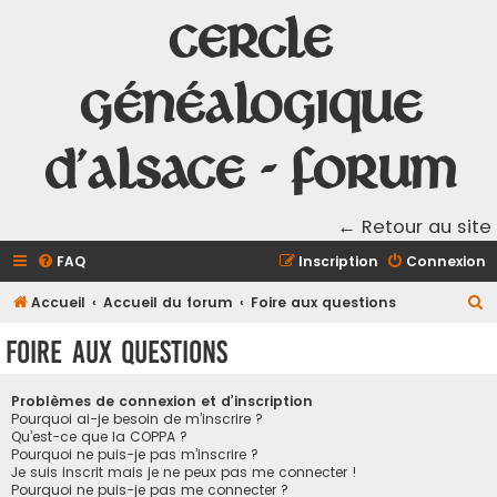
Cercle
Généalogique
d'Alsace - Forum
← Retour au site
FAQ
Inscription
Connexion
R
Accueil
Accueil du forum
Foire aux questions
e
Foire aux questions
c
h
Problèmes de connexion et d’inscription
e
Pourquoi ai-je besoin de m’inscrire ?
Qu’est-ce que la COPPA ?
r
Pourquoi ne puis-je pas m’inscrire ?
Je suis inscrit mais je ne peux pas me connecter !
c
Pourquoi ne puis-je pas me connecter ?