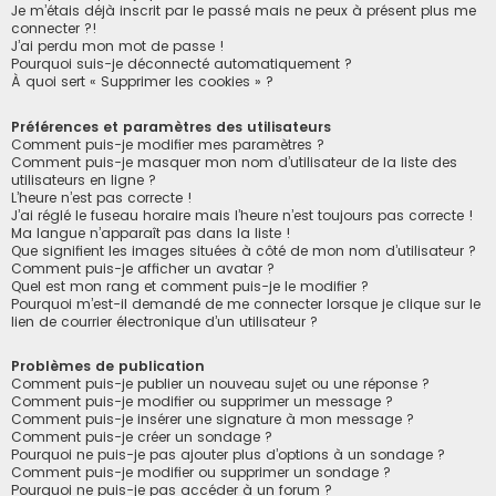
h
Je m’étais déjà inscrit par le passé mais ne peux à présent plus me
connecter ?!
e
J’ai perdu mon mot de passe !
r
Pourquoi suis-je déconnecté automatiquement ?
À quoi sert « Supprimer les cookies » ?
Préférences et paramètres des utilisateurs
Comment puis-je modifier mes paramètres ?
Comment puis-je masquer mon nom d’utilisateur de la liste des
utilisateurs en ligne ?
L’heure n’est pas correcte !
J’ai réglé le fuseau horaire mais l’heure n’est toujours pas correcte !
Ma langue n’apparaît pas dans la liste !
Que signifient les images situées à côté de mon nom d’utilisateur ?
Comment puis-je afficher un avatar ?
Quel est mon rang et comment puis-je le modifier ?
Pourquoi m’est-il demandé de me connecter lorsque je clique sur le
lien de courrier électronique d’un utilisateur ?
Problèmes de publication
Comment puis-je publier un nouveau sujet ou une réponse ?
Comment puis-je modifier ou supprimer un message ?
Comment puis-je insérer une signature à mon message ?
Comment puis-je créer un sondage ?
Pourquoi ne puis-je pas ajouter plus d’options à un sondage ?
Comment puis-je modifier ou supprimer un sondage ?
Pourquoi ne puis-je pas accéder à un forum ?