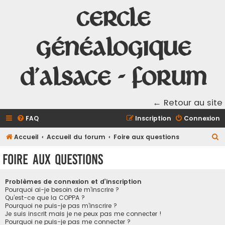
Cercle
Généalogique
d'Alsace - Forum
← Retour au site
FAQ
Inscription
Connexion
R
Accueil
Accueil du forum
Foire aux questions
e
Foire aux questions
c
h
Problèmes de connexion et d’inscription
e
Pourquoi ai-je besoin de m’inscrire ?
Qu’est-ce que la COPPA ?
r
Pourquoi ne puis-je pas m’inscrire ?
Je suis inscrit mais je ne peux pas me connecter !
c
Pourquoi ne puis-je pas me connecter ?