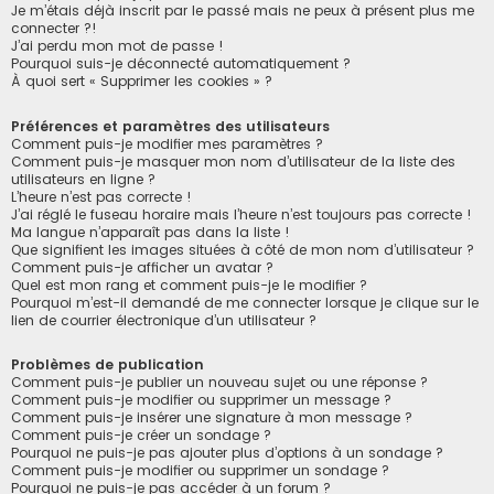
h
Je m’étais déjà inscrit par le passé mais ne peux à présent plus me
connecter ?!
e
J’ai perdu mon mot de passe !
r
Pourquoi suis-je déconnecté automatiquement ?
À quoi sert « Supprimer les cookies » ?
Préférences et paramètres des utilisateurs
Comment puis-je modifier mes paramètres ?
Comment puis-je masquer mon nom d’utilisateur de la liste des
utilisateurs en ligne ?
L’heure n’est pas correcte !
J’ai réglé le fuseau horaire mais l’heure n’est toujours pas correcte !
Ma langue n’apparaît pas dans la liste !
Que signifient les images situées à côté de mon nom d’utilisateur ?
Comment puis-je afficher un avatar ?
Quel est mon rang et comment puis-je le modifier ?
Pourquoi m’est-il demandé de me connecter lorsque je clique sur le
lien de courrier électronique d’un utilisateur ?
Problèmes de publication
Comment puis-je publier un nouveau sujet ou une réponse ?
Comment puis-je modifier ou supprimer un message ?
Comment puis-je insérer une signature à mon message ?
Comment puis-je créer un sondage ?
Pourquoi ne puis-je pas ajouter plus d’options à un sondage ?
Comment puis-je modifier ou supprimer un sondage ?
Pourquoi ne puis-je pas accéder à un forum ?